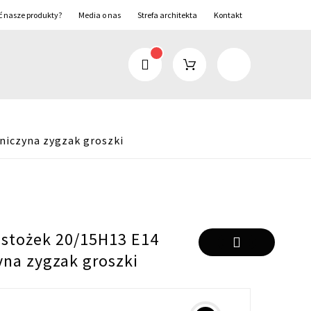
ć nasze produkty?
Media o nas
Strefa architekta
Kontakt
niczyna zygzak groszki
 stożek 20/15H13 E14
yna zygzak groszki