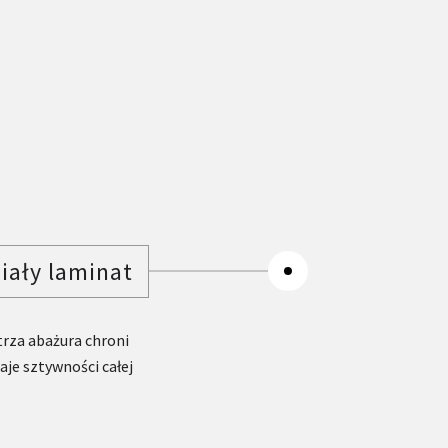
iały laminat
trza abażura chroni
je sztywności całej