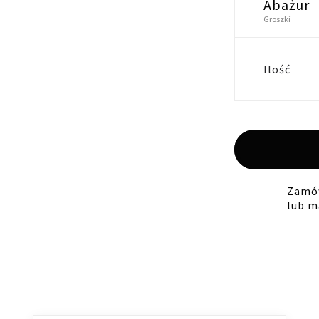
Abażur
Groszki
Ilość
Zamów
lub m