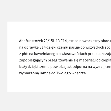
Abażur stożek 20/15H13 E14 jest to nowoczesny abaż
na oprawkę E14 dzięki czemu pasuje do wszystkich st
z płótna bawełnianego o właściwościach przepuszczaj
zapobiegającym przegrzewanie się materiału od ciepł
biały dzięki czemu powłoka jest odporna na wyższą te
wymarzoną lampę do Twojego wnętrza.