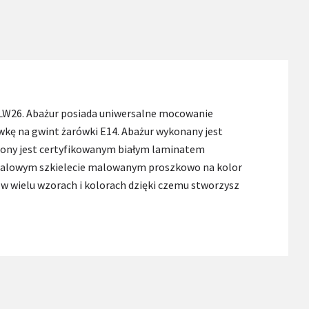
 LW26. Abażur posiada uniwersalne mocowanie
wkę na gwint żarówki E14. Abażur wykonany jest
iony jest certyfikowanym białym laminatem
metalowym szkielecie malowanym proszkowo na kolor
 w wielu wzorach i kolorach dzięki czemu stworzysz