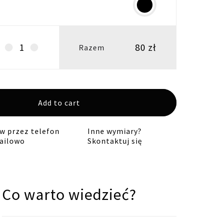
80
zł
Abażur
Razem
stożek
20/15H13
E14
koniczyna
Add to cart
zygzak
groszki
 przez telefon
Inne wymiary?
quantity
ailowo
Skontaktuj się
Co warto wiedzieć?