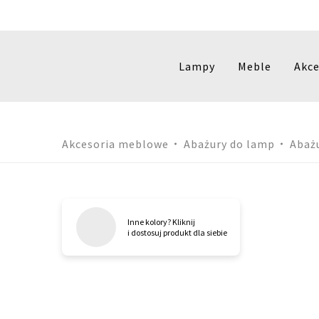
Lampy
Meble
Akce
Przejdź
Akcesoria meblowe
Abażury do lamp
Abaż
do
treści
Inne kolory? Kliknij
i dostosuj produkt dla siebie