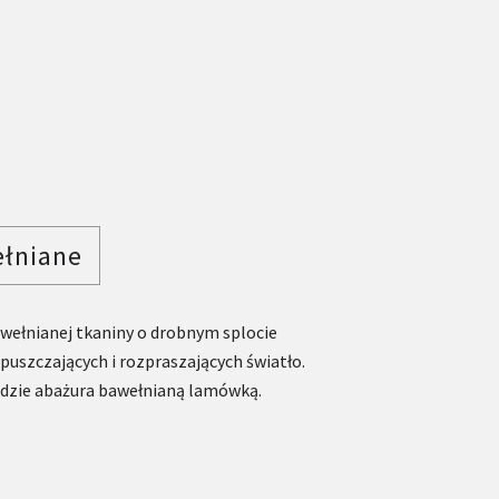
ełniane
wełnianej tkaniny o drobnym splocie
puszczających i rozpraszających światło.
zie abażura bawełnianą lamówką.