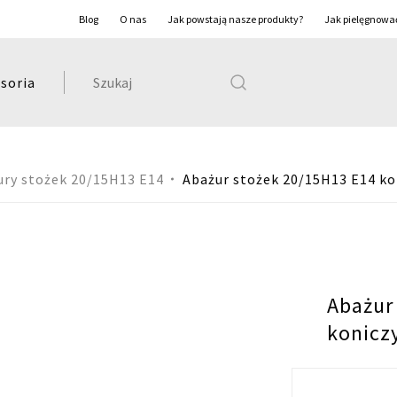
Blog
O nas
Jak powstają nasze produkty?
Jak pielęgnowa
Szukaj:
soria
ury stożek 20/15H13 E14
Abażur stożek 20/15H13 E14 ko
Abażur
konicz