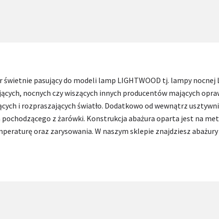
ur świetnie pasujący do modeli lamp LIGHTWOOD tj. lampy nocnej
ojących, nocnych czy wiszących innych producentów mających opra
ących i rozpraszających światło. Dodatkowo od wewnątrz usztywn
a pochodzącego z żarówki. Konstrukcja abażura oparta jest na 
mperaturę oraz zarysowania. W naszym sklepie znajdziesz abażury