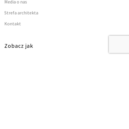
Media o nas
Strefa architekta
Kontakt
Zobacz jak
Jak powstają nasze produkty?
Jak pielęgnować nasze produkty?
Prywatność
Polityka prywatności i cookies
Regulamin