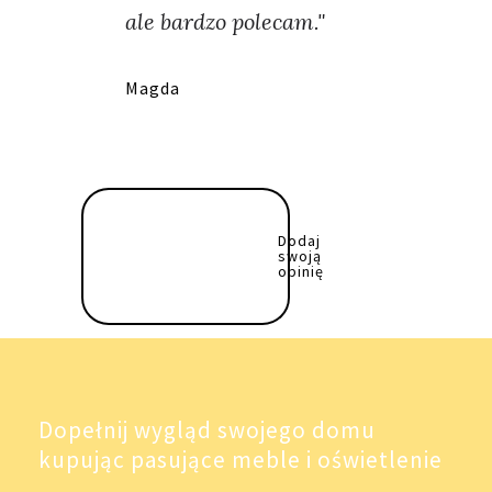
ale bardzo polecam."
Magda
Dodaj
swoją
opinię
Dopełnij wygląd swojego domu
kupując pasujące meble i oświetlenie