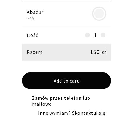
Abażur
Biały
Abażur
Ilość
stożek
30/15H18
150
zł
Razem
E14
-
biały
Add to cart
quantity
Zamów przez telefon lub
mailowo
Inne wymiary? Skontaktuj się