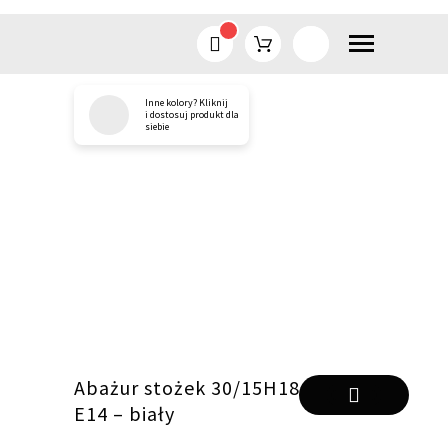
Inne kolory? Kliknij
Przejdź
i dostosuj produkt dla
siebie
do
treści
Abażur stożek 30/15H18
E14 – biały