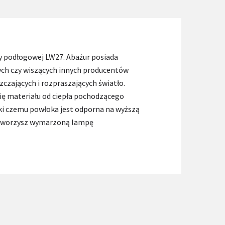
y podłogowej LW27. Abażur posiada
ych czy wiszących innych producentów
czających i rozpraszających światło.
ę materiału od ciepła pochodzącego
ki czemu powłoka jest odporna na wyższą
 stworzysz wymarzoną lampę