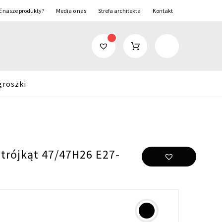
ć nasze produkty?
Media o nas
Strefa architekta
Kontakt
groszki
 trójkąt 47/47H26 E27-
i