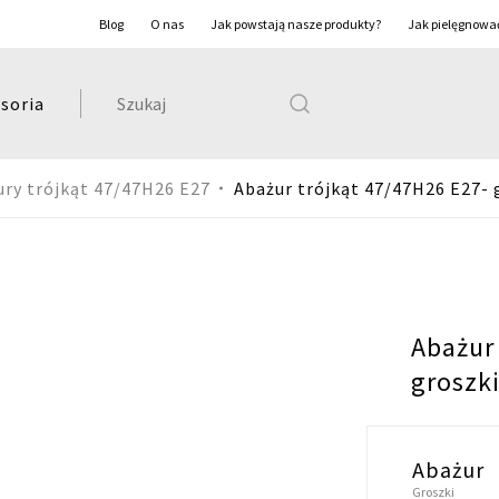
Blog
O nas
Jak powstają nasze produkty?
Jak pielęgnowa
Szukaj:
soria
ury trójkąt 47/47H26 E27
Abażur trójkąt 47/47H26 E27- 
Abażur
groszk
Abażur
Groszki