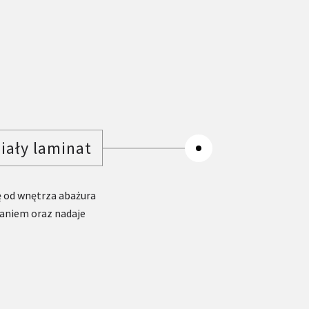
iały laminat
ę od wnętrza abażura
zaniem oraz nadaje