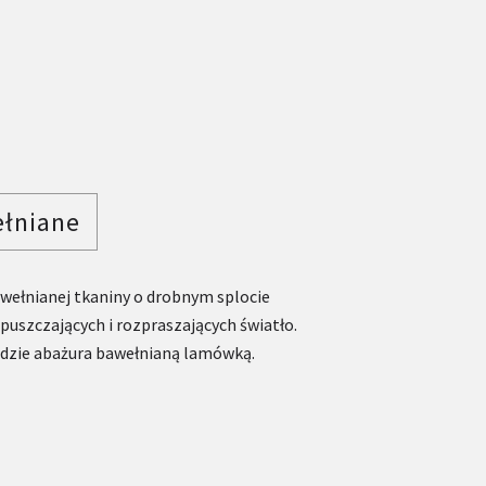
ełniane
wełnianej tkaniny o drobnym splocie
puszczających i rozpraszających światło.
zie abażura bawełnianą lamówką.