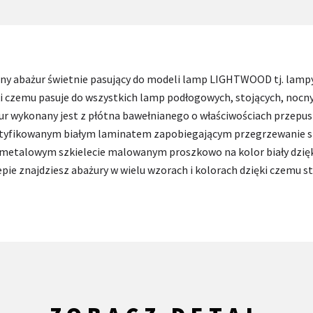
sny abażur świetnie pasujący do modeli lamp LIGHTWOOD tj. lamp
 czemu pasuje do wszystkich lamp podłogowych, stojących, nocn
r wykonany jest z płótna bawełnianego o właściwościach przepusz
tyfikowanym białym laminatem zapobiegającym przegrzewanie si
na metalowym szkielecie malowanym proszkowo na kolor biały dzię
pie znajdziesz abażury w wielu wzorach i kolorach dzięki czemu