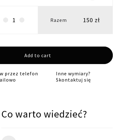
150
zł
Abażur
Razem
trójkąt
47/47H26
E27-
groszki
Add to cart
quantity
 przez telefon
Inne wymiary?
ailowo
Skontaktuj się
Co warto wiedzieć?