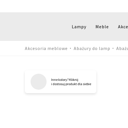
Lampy
Meble
Akce
Przejdź
Akcesoria meblowe
Abażury do lamp
Abaż
do
treści
Inne kolory? Kliknij
i dostosuj produkt dla siebie