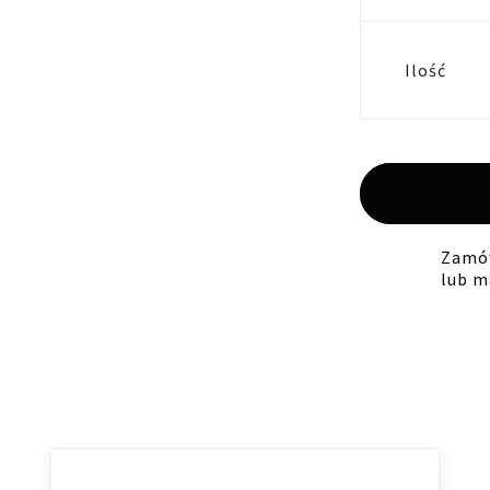
Ilość
Zamów
lub m