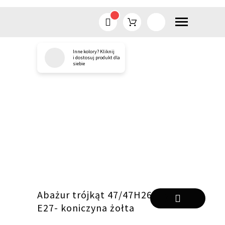
Inne kolory? Kliknij
Przejdź
i dostosuj produkt dla
siebie
do
treści
Abażur trójkąt 47/47H26
E27- koniczyna żołta