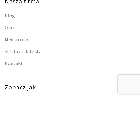
Nasza firma
Blog
O nas
Media o nas
Strefa architekta
Kontakt
Zobacz jak
Jak powstają nasze produkty?
Jak pielęgnować nasze produkty?
Prywatność