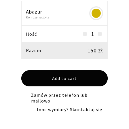
Abażur
Koniczyna żółta
Abażur
Ilość
trójkąt
47/47H26
150
zł
Razem
E27-
koniczyna
żołta
Add to cart
quantity
Zamów przez telefon lub
mailowo
Inne wymiary? Skontaktuj się