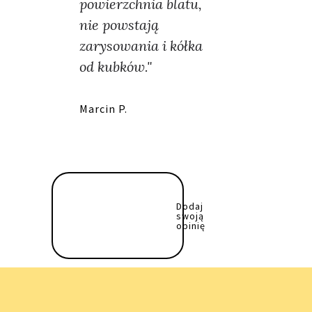
powierzchnia blatu,
nie powstają
zarysowania i kółka
od kubków."
Marcin P.
Dodaj
swoją
opinię