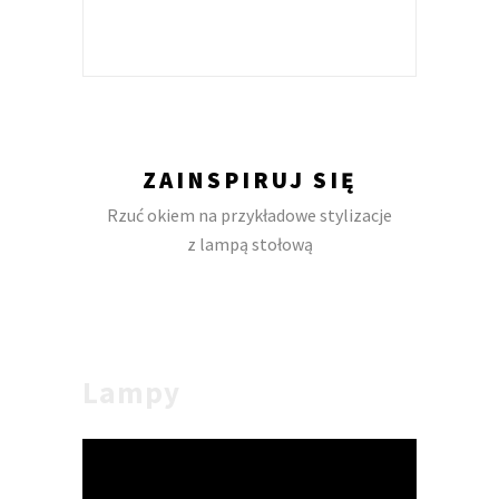
ZAINSPIRUJ SIĘ
Rzuć okiem na przykładowe stylizacje
z lampą stołową
Lampy