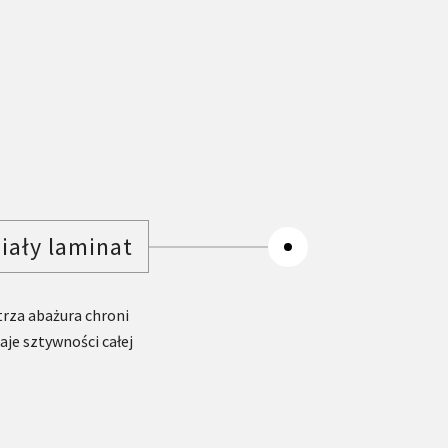
iały laminat
trza abażura chroni
je sztywności całej