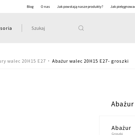
Blog
O nas
Jak powstają nasze produkty?
Jak pielęgnowa
Szukaj:
soria
ury walec 20H15 E27
Abażur walec 20H15 E27- groszki
Abażur
Abażur
Groszki