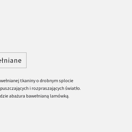
ełniane
wełnianej tkaniny o drobnym splocie
puszczających i rozpraszających światło.
zie abażura bawełnianą lamówką.