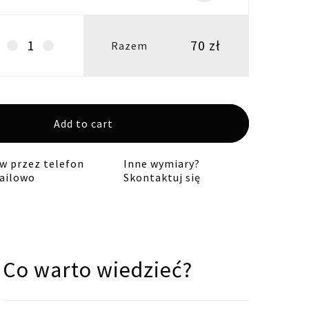
70
zł
Abażur
Razem
walec
20H15
E27-
groszki
Add to cart
quantity
 przez telefon
Inne wymiary?
ailowo
Skontaktuj się
Co warto wiedzieć?