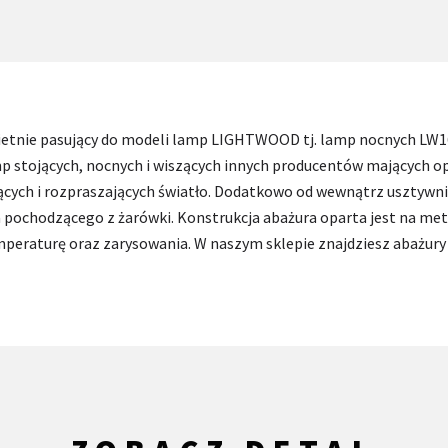
wietnie pasujący do modeli lamp LIGHTWOOD tj. lamp nocnych LW1
mp stojących, nocnych i wiszących innych producentów mających o
ących i rozpraszających światło. Dodatkowo od wewnątrz usztywn
a pochodzącego z żarówki. Konstrukcja abażura oparta jest na 
mperaturę oraz zarysowania. W naszym sklepie znajdziesz abażury