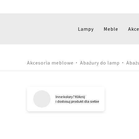
Lampy
Meble
Akce
Przejdź
Akcesoria meblowe
Abażury do lamp
Abaż
do
treści
Inne kolory? Kliknij
i dostosuj produkt dla siebie