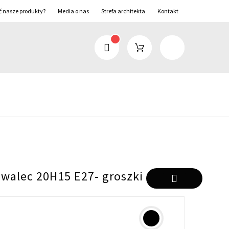
ć nasze produkty?
Media o nas
Strefa architekta
Kontakt
 walec 20H15 E27- groszki