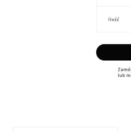
Ilość
Zamów
lub m