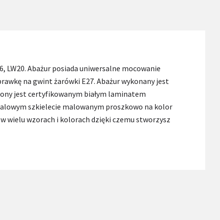
6, LW20. Abażur posiada uniwersalne mocowanie
prawkę na gwint żarówki E27. Abażur wykonany jest
iony jest certyfikowanym białym laminatem
metalowym szkielecie malowanym proszkowo na kolor
 w wielu wzorach i kolorach dzięki czemu stworzysz