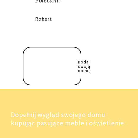
Polecam."
Robert
Dodaj
swoją
opinię
Dopełnij wygląd swojego domu
kupując pasujące meble i oświetlenie