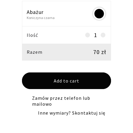
Abażur
Koniczyna czarna
Abażur
Ilość
walec
20H15
70
zł
Razem
E27-
koniczyna
czarna
Add to cart
quantity
Zamów przez telefon lub
mailowo
Inne wymiary? Skontaktuj się