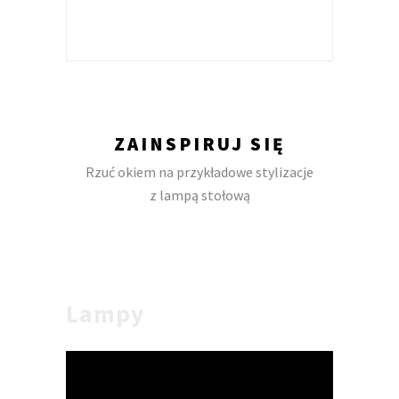
ZAINSPIRUJ SIĘ
Rzuć okiem na przykładowe stylizacje
z lampą stołową
Lampy