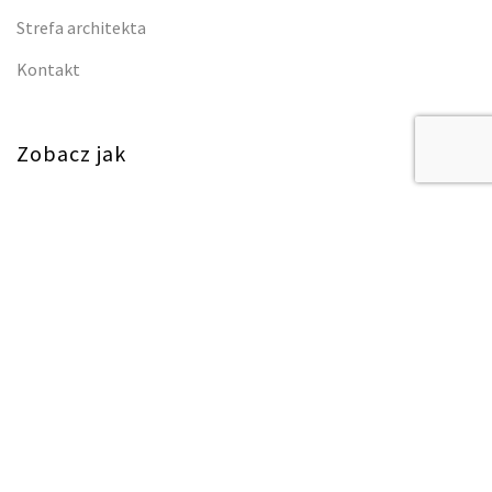
Strefa architekta
Kontakt
Zobacz jak
Jak powstają nasze produkty?
Jak pielęgnować nasze produkty?
Prywatność
Polityka prywatności i cookies
Regulamin