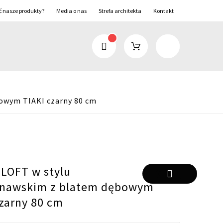
ć nasze produkty?
Media o nas
Strefa architekta
Kontakt
owym TIAKI czarny 80 cm
 LOFT w stylu
nawskim z blatem dębowym
czarny 80 cm