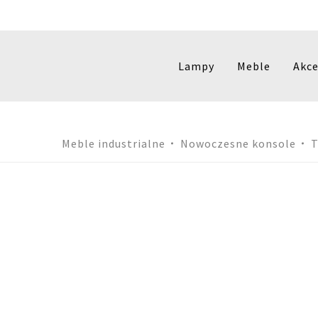
Lampy
Meble
Akce
Przejdź
Meble industrialne
Nowoczesne konsole
T
do
treści