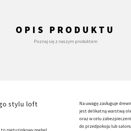
OPIS PRODUKTU
Poznaj się z naszym produktem
o stylu loft
Na uwagę zasługuje drewn
jest delikatną warstwą ol
oraz w celu zabezpieczen
do przedpokoju lub salonu
t to nietuzinkowy mebel