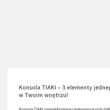
Konsola TIAKI – 3 elementy jedneg
w Twoim wnętrzu!
Konsola TIAKI zaprojektowana i wykonana w stylu lof