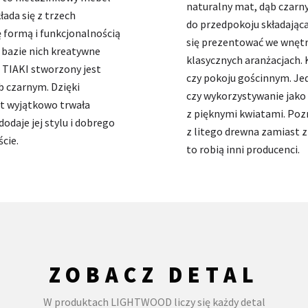
naturalny mat, dąb czarny
łada się z trzech
do przedpokoju składająca
 formą i funkcjonalnością
się prezentować we wnętrz
 bazie nich kreatywne
klasycznych aranżacjach. 
u TIAKI stworzony jest
czy pokoju gościnnym. Jedn
 czarnym. Dzięki
czy wykorzystywanie jako 
st wyjątkowo trwała
z pięknymi kwiatami. Pozn
odaje jej stylu i dobrego
z litego drewna zamiast z
cie.
to robią inni producenci.
ZOBACZ DETAL
W produktach LIGHTWOOD liczy się każdy detal