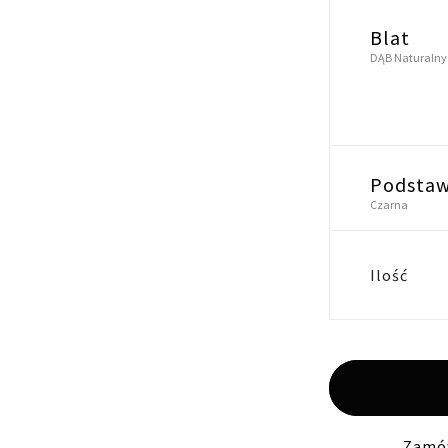
Blat
DĄB Naturalny
Podsta
Czarna
Ilość
Zamów