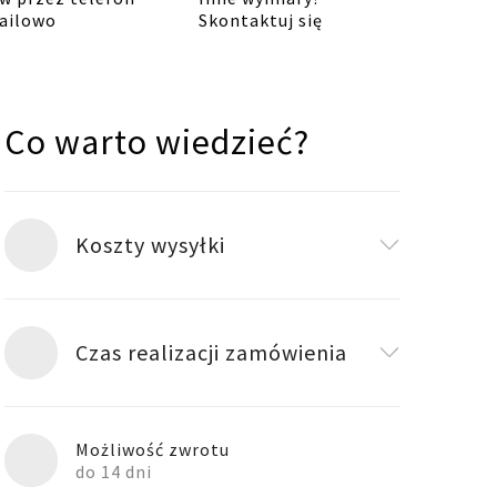
dębowym
ailowo
Skontaktuj się
TIAKI
czarny
80
cm
Co warto wiedzieć?
quantity
Koszty wysyłki
Czas realizacji zamówienia
Możliwość zwrotu
do 14 dni