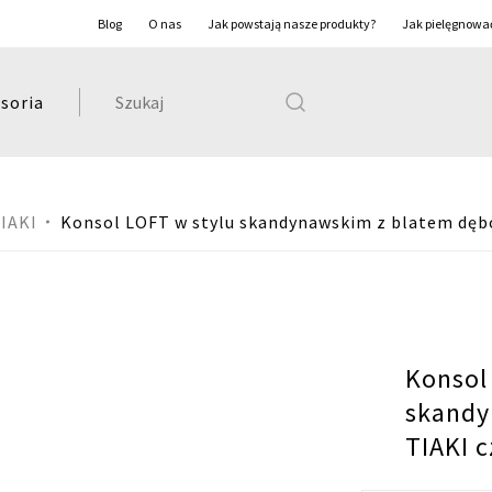
Blog
O nas
Jak powstają nasze produkty?
Jak pielęgnowa
Szukaj:
soria
IAKI
Konsol LOFT w stylu skandynawskim z blatem dęb
Konsol
skandy
TIAKI 