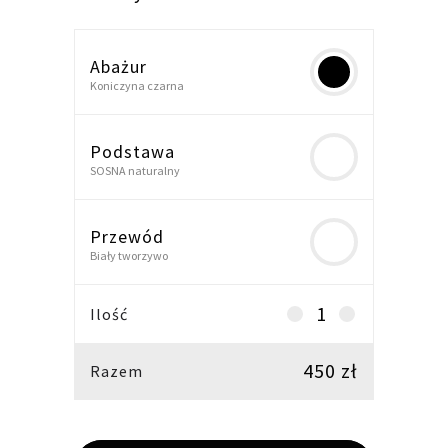
Abażur
Koniczyna czarna
Podstawa
SOSNA naturalny
Przewód
Biały tworzywo
Lampa
Ilość
podłogowa,
lampa
450
zł
Razem
stojąca
z
drewna