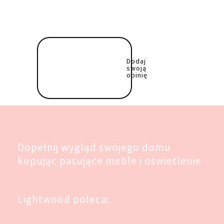
Dodaj
swoją
opinię
Dopełnij wygląd swojego domu
kupując pasujące meble i oświetlenie
Lightwood poleca: