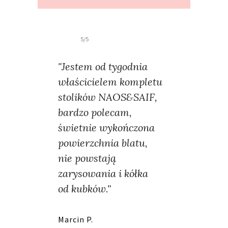
5/5
"Jestem od tygodnia
właścicielem kompletu
stolików NAOS&SAIF,
bardzo polecam,
świetnie wykończona
powierzchnia blatu,
nie powstają
zarysowania i kółka
od kubków."
Marcin P.