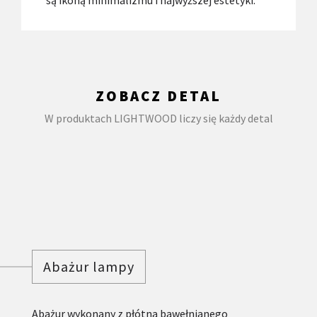
są ikoną minimalizmu i najwyższej estetyki.
ZOBACZ DETAL
W produktach LIGHTWOOD liczy się każdy detal
Abażur lampy
Abażur wykonany z płótna bawełnianego