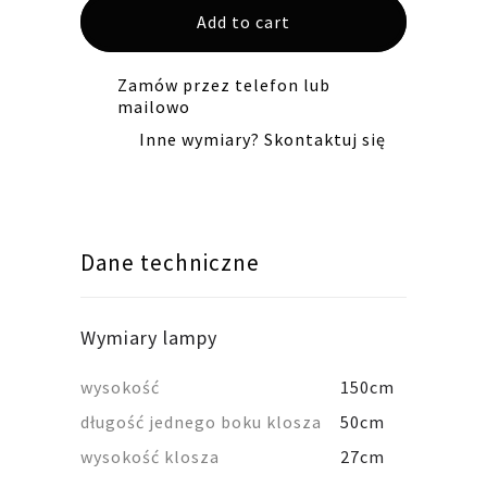
Add to cart
LW27
koniczyna
czarna
Zamów przez telefon lub
mailowo
quantity
Inne wymiary? Skontaktuj się
Dane techniczne
Wymiary lampy
wysokość
150cm
długość jednego boku klosza
50cm
wysokość klosza
27cm