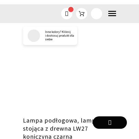
Inne kolory? Kliknij
Przejdź
i dostosuj produkt dla
siebie
do
treści
Lampa podłogowa, lampa
stojąca z drewna LW27
koniczyna czarna