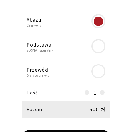
Abażur
Czerwony
Podstawa
SOSNA naturalny
Przewód
Biały tworzywo
Lampa
Ilość
podłogowa,
stojąca
500
zł
Razem
LW17
czerwona
-