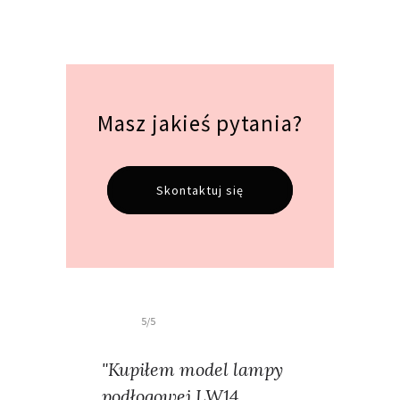
Masz jakieś pytania?
Skontaktuj się
5/5
"Kupiłem model lampy
podłogowej LW14