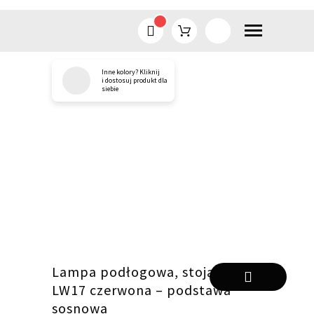
Inne kolory? Kliknij
Przejdź
i dostosuj produkt dla
siebie
do
treści
Lampa podłogowa, stojąca
LW17 czerwona – podstawa
sosnowa