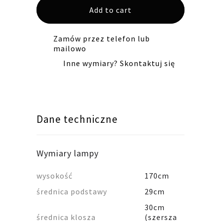
Add to cart
podstawa
sosnowa
quantity
Zamów przez telefon lub
mailowo
Inne wymiary? Skontaktuj się
Dane techniczne
Wymiary lampy
wysokość
170cm
średnica podstawy
29cm
30cm
średnica klosza
(szersza