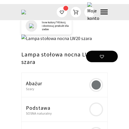
Inne kolory? Kliknij
Przejdź
i dostosuj produkt dla
siebie
do
treści
Lampa stołowa nocna LW20
szara
Abażur
Szary
Podstawa
SOSNA naturalny