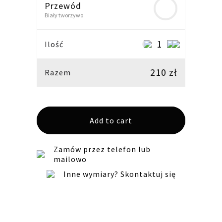
Przewód
Biały tworzywo
Lampa
Ilość
stołowa
nocna
210
zł
Razem
LW20
szara
quantity
Add to cart
Zamów przez telefon lub
mailowo
Inne wymiary? Skontaktuj się