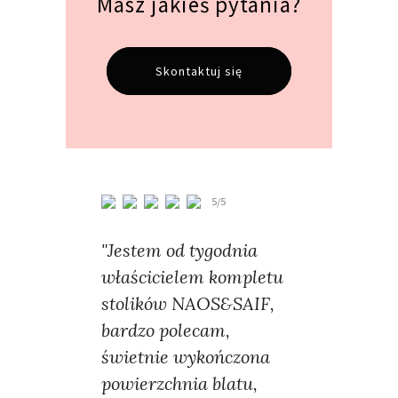
Masz jakieś pytania?
Skontaktuj się
5/5
"Jestem od tygodnia
właścicielem kompletu
stolików NAOS&SAIF,
bardzo polecam,
świetnie wykończona
powierzchnia blatu,