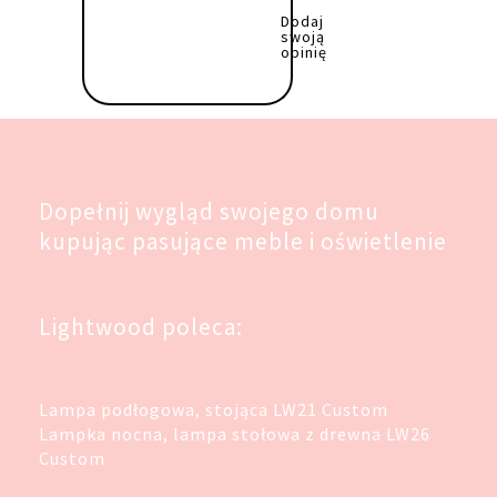
Dodaj
swoją
opinię
Dopełnij wygląd swojego domu
kupując pasujące meble i oświetlenie
Lightwood poleca:
Lampa podłogowa, stojąca LW21 Custom
Lampka nocna, lampa stołowa z drewna LW26
Custom