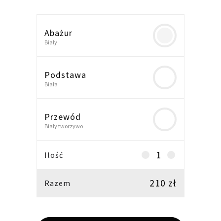
Abażur
Biały
Podstawa
Biała
Przewód
Biały tworzywo
Lampka
Ilość
nocna,
lampa
210
zł
Razem
stołowa
z
drewna