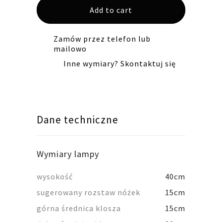
Add to cart
LW26
biała
quantity
Zamów przez telefon lub
mailowo
Inne wymiary? Skontaktuj się
Dane techniczne
Wymiary lampy
wysokość
40cm
sugerowany rozstaw nóżek
15cm
górna średnica klosza
15cm