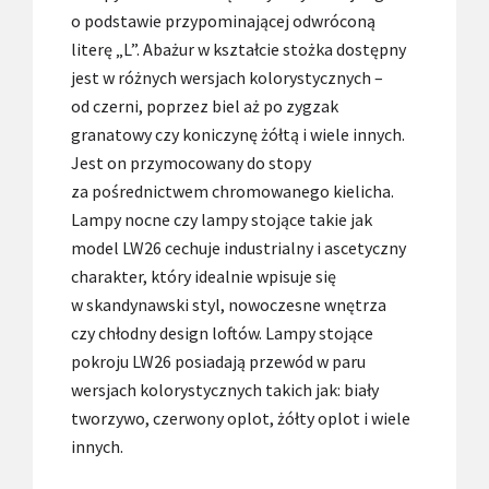
o podstawie przypominającej odwróconą
literę „L”. Abażur w kształcie stożka dostępny
jest w różnych wersjach kolorystycznych –
od czerni, poprzez biel aż po zygzak
granatowy czy koniczynę żółtą i wiele innych.
Jest on przymocowany do stopy
za pośrednictwem chromowanego kielicha.
Lampy nocne czy lampy stojące takie jak
model LW26 cechuje industrialny i ascetyczny
charakter, który idealnie wpisuje się
w skandynawski styl, nowoczesne wnętrza
czy chłodny design loftów. Lampy stojące
pokroju LW26 posiadają przewód w paru
wersjach kolorystycznych takich jak: biały
tworzywo, czerwony oplot, żółty oplot i wiele
innych.