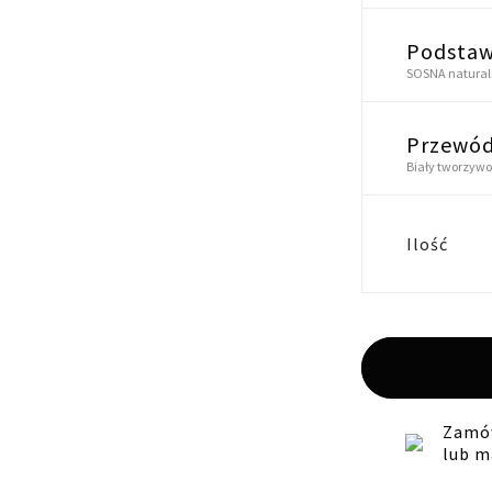
Podsta
SOSNA natura
Przewó
Biały tworzyw
Ilość
Zamów
lub m