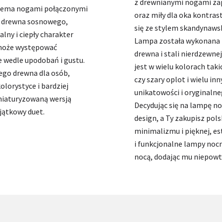
z drewnianymi nogami zap
erema nogami połączonymi
oraz miły dla oka kontra
z drewna sosnowego,
się ze stylem skandynaws
lny i ciepły charakter
Lampa została wykonana z 
może występować
drewna i stali nierdzewne
e wedle upodobań i gustu.
jest w wielu kolorach taki
ego drewna dla osób,
czy szary oplot i wielu i
kolorystyce i bardziej
unikatowości i oryginalne
niaturyzowaną wersją
Decydując się na lampę n
jątkowy duet.
design, a Ty zakupisz pol
minimalizmu i pięknej, es
i funkcjonalne lampy noc
nocą, dodając mu niepowt