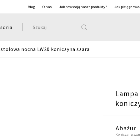
Blog
O nas
Jak powstają nasze produkty?
Jak pielęgnowa
Szukaj:
soria
stołowa nocna LW20 koniczyna szara
Lampa 
konicz
Abażur
Koniczyna sza