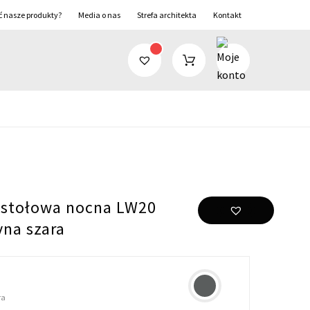
ć nasze produkty?
Media o nas
Strefa architekta
Kontakt
stołowa nocna LW20
yna szara
ra