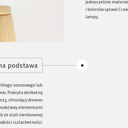
jednocześnie materi
i kolorów sprawi Ci w
lampy.
na podstawa
litego sosnowego lub
iu. Pokryta delikatną
lozy, chroniący drewno
e podstawy elementami
b ze stali nierdzewnej
ałości i szlachetności.