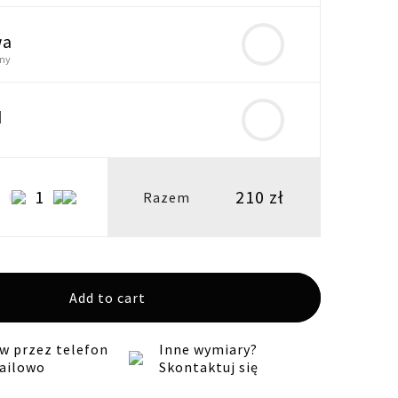
wa
lny
d
o
210
zł
Lampa
Razem
stołowa
nocna
LW20
koniczyna
Add to cart
szara
quantity
 przez telefon
Inne wymiary?
ailowo
Skontaktuj się