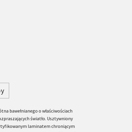
py
ótna bawełnianego o właściwościach
ozpraszających światło. Usztywniony
rtyfikowanym laminatem chroniącym