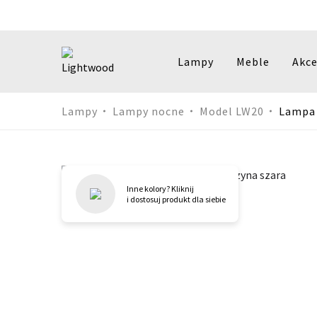
Lampy
Meble
Akce
Przejdź
Lampy
Lampy nocne
Model LW20
Lampa 
do
treści
Inne kolory? Kliknij
i dostosuj produkt dla siebie