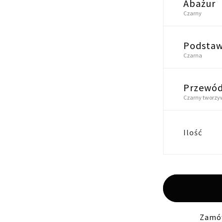
Abażur
Czarny
Podsta
Czarna
Przewó
Czarny tworzy
Ilość
Zamów