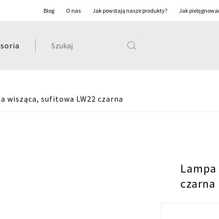
Blog
O nas
Jak powstają nasze produkty?
Jak pielęgnowa
Szukaj:
soria
a wisząca, sufitowa LW22 czarna
Lampa 
czarna