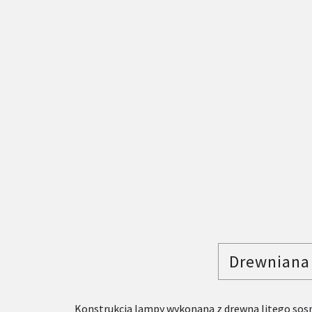
Drewniana
Konstrukcja lampy wykonana z drewna litego so