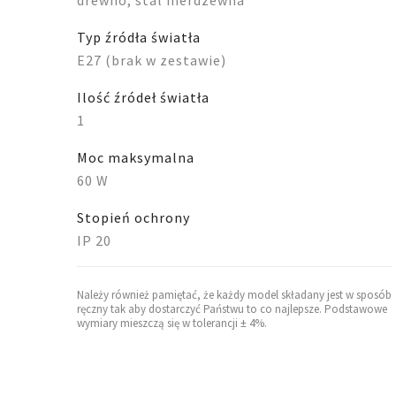
drewno, stal nierdzewna
Typ źródła światła
E27 (brak w zestawie)
Ilość źródeł światła
1
Moc maksymalna
60 W
Stopień ochrony
IP 20
Należy również pamiętać, że każdy model składany jest w sposób
ręczny tak aby dostarczyć Państwu to co najlepsze. Podstawowe
wymiary mieszczą się w tolerancji ± 4%.