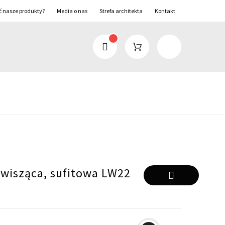
ć nasze produkty?
Media o nas
Strefa architekta
Kontakt
wisząca, sufitowa LW22