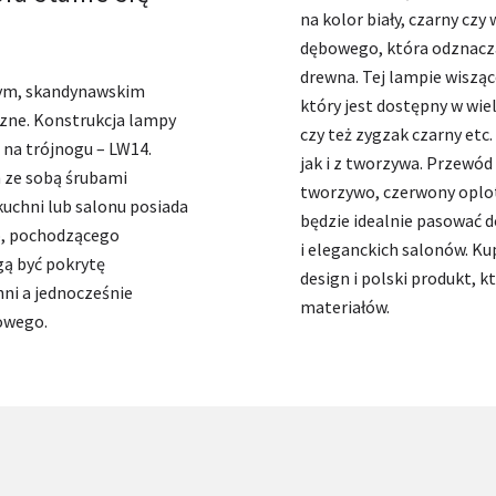
na kolor biały, czarny cz
dębowego, która odznacza
drewna. Tej lampie wisząc
znym, skandynawskim
który jest dostępny w wiel
zne. Konstrukcja lampy
czy też zygzak czarny et
na trójnogu – LW14.
jak i z tworzywa. Przewód 
h ze sobą śrubami
tworzywo, czerwony oplot 
uchni lub salonu posiada
będzie idealnie pasować d
, pochodzącego
i eleganckich salonów. Ku
ą być pokrytę
design i polski produkt, k
hni a jednocześnie
materiałów.
owego.