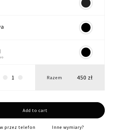
wa
d
wo
450
zł
Lampa
Razem
wisząca,
sufitowa
LW22
czarna
Add to cart
quantity
 przez telefon
Inne wymiary?