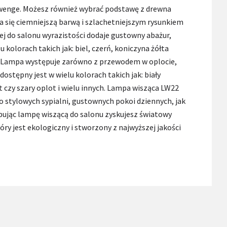
y wenge. Możesz również wybrać podstawę z drewna
 się ciemniejszą barwą i szlachetniejszym rysunkiem
ej do salonu wyrazistości dodaje gustowny abażur,
u kolorach takich jak: biel, czerń, koniczyna żółta
c. Lampa występuje zarówno z przewodem w oplocie,
dostępny jest w wielu kolorach takich jak: biały
czy szary oplot i wielu innych. Lampa wisząca LW22
o stylowych sypialni, gustownych pokoi dziennych, jak
pując lampę wiszącą do salonu zyskujesz światowy
tóry jest ekologiczny i stworzony z najwyższej jakości