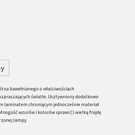
py
ótna bawełnianego o właściwościach
rozpraszających światło. Usztywniony dodatkowo
ym laminatem chroniącym jednocześnie materiał
Mnogość wzorów i kolorów sprawi Ci wielką frajdę
zonej lampy.