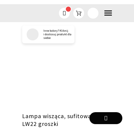
Inne kolory? Kliknij
Przejdź
i dostosuj produkt dla
siebie
do
treści
Lampa wisząca, sufitowa
LW22 groszki