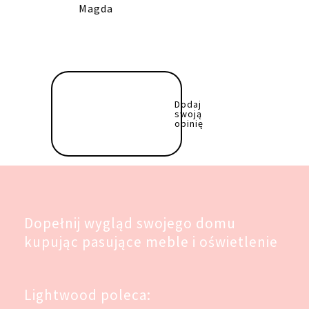
Magda
Dodaj
swoją
opinię
Dopełnij wygląd swojego domu
kupując pasujące meble i oświetlenie
Lightwood poleca: